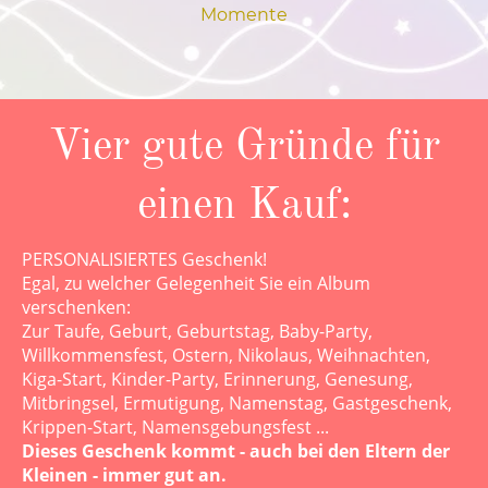
Momente
Vier gute Gründe für
einen Kauf:
PERSONALISIERTES Geschenk!
Egal, zu welcher Gelegenheit Sie ein Album
verschenken:
Zur Taufe, Geburt, Geburtstag, Baby-Party,
Willkommensfest, Ostern, Nikolaus, Weihnachten,
Kiga-Start, Kinder-Party, Erinnerung, Genesung,
Mitbringsel, Ermutigung, Namenstag, Gastgeschenk,
Krippen-Start, Namensgebungsfest ...
Dieses Geschenk kommt - auch bei den Eltern der
Kleinen - immer gut an.