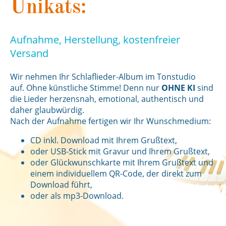
Unikats:
Aufnahme, Herstellung, kostenfreier
Versand
Wir nehmen Ihr Schlaflieder-Album im Tonstudio
auf. Ohne künstliche Stimme! Denn nur
OHNE KI
sind
die Lieder herzensnah, emotional, authentisch und
daher glaubwürdig.
Nach der Aufnahme fertigen wir Ihr Wunschmedium:
CD inkl. Download mit Ihrem Grußtext,
oder USB-Stick mit Gravur und Ihrem Grußtext,
oder Glückwunschkarte mit Ihrem Grußtext und
einem individuellem QR-Code, der direkt zum
Download führt,
oder als mp3-Download.